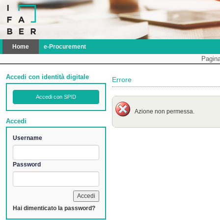
Home
e-Procurement
Pagina
Accedi con identità digitale
Errore
Accedi con SPID
Azione non permessa.
Accedi
Username
Password
Hai dimenticato la password?